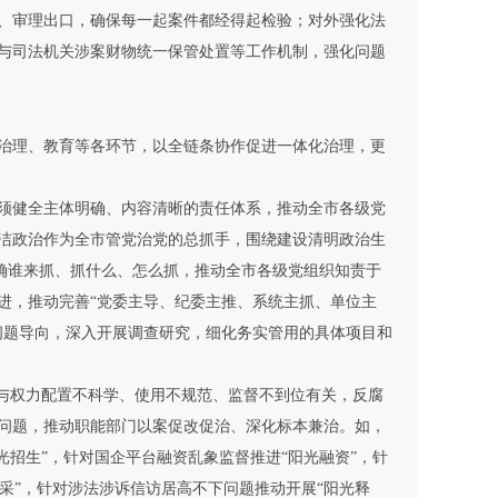
、审理出口，确保每一起案件都经得起检验；对外强化法
与司法机关涉案财物统一保管处置等工作机制，强化问题
治理、教育等各环节，以全链条协作促进一体化治理，更
须健全主体明确、内容清晰的责任体系，推动全市各级党
洁政治作为全市管党治党的总抓手，围绕建设清明政治生
明确谁来抓、抓什么、怎么抓，推动全市各级党组织知责于
进，推动完善“党委主导、纪委主推、系统主抓、单位主
问题导向，深入开展调查研究，细化务实管用的具体项目和
与权力配置不科学、使用不规范、监督不到位有关，反腐
问题，推动职能部门以案促改促治、深化标本兼治。如，
阳光招生”，针对国企平台融资乱象监督推进“阳光融资”，针
招采”，针对涉法涉诉信访居高不下问题推动开展“阳光释