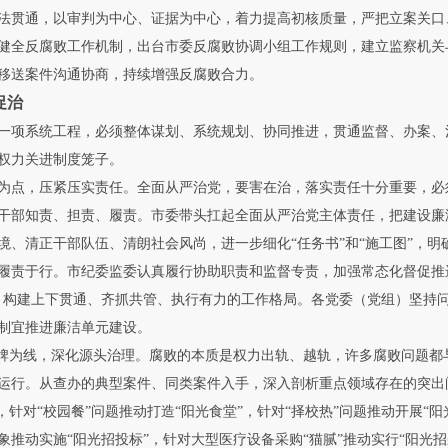
法贯通，以审判为中心、证据为中心，着力提高初核质量，严把立案关口
健全反腐败工作机制，出台市委反腐败协调小组工作规则，建立监察机关
移送案件沟通协商，持续增强反腐败合力。
促治
项系统工程，必须整体谋划、系统规划、协同推进，贯通监督、办案、
权力关进制度笼子。
点，压紧压实责任。全面从严治党，要害在治，落实责任十分重要，必
干部知责、担责、履责。市委带头扛起全面从严治党主体责任，把建设廉
境、清正干部队伍、清朗社会风尚，进一步细化“任务书”和“施工图”，
履责于行。市纪委监委认真履行协助职责和监督专责，加强常态化督促推
，构建上下贯通、齐抓共管、执行有力的工作格局。各党委（党组）坚持
制宜推进廉洁单元建设。
为线，深化源头治理。腐败的本质是权力出轨、越轨，许多腐败问题都
运行。从查办的典型案件、同类案件入手，深入剖析重点领域存在的突出
牌，针对“校园餐”问题推动打造“阳光食堂”，针对“择校热”问题推动开展“
象推动实施“阳光招投标”，针对大型医疗设备采购“猫腻”推动实行“阳光