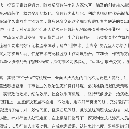
，提高反腐败穿透力。随着反腐败斗争进入深水区，触及的利益越来越
交易隐蔽化、权力变现期权化、腐败行为市场化、利益兑现延时化等新情
在深化风腐同查同治方面，聚焦风腐交织这个现阶段需要着力解决的突出
进行倒查，对发现其他公职人员涉及违规违纪的坚决查处并公开通报，形
，常态编发典型案例、制定指导口径、出台取证指引，为类案查办“立规打样
流程全要素的数字纪检监察体系，建立“懂技术、会办案”复合型人才培
案人才双向互动、信息技术与纪检监察工作深度融合。在加强工作统筹方
系单位协作配合”的战区模式，深化市区两级联动、“室组地”联合办案，
实现“三个效果”有机统一。全面从严治党的目的不是要把人管死，让
营造积极健康、干事创业的政治生态和良好环境。必须准确把握政策策略
，实现政治效果、纪法效果、社会效果有机统一。坚持惩前毖后、治病救
等基础上，重点解决基层不会用、不敢用、用不好等突出问题，充分发挥“
的澄清了结，对一般性问题、轻微违纪问题、反映笼统问题快查快结，对
多数。针对行贿人处理难题，在上级部门指导下，探索制定规范涉案人员
领域，以及行贿人主观动机、造成危害后果、认错悔过态度、退赔退缴等