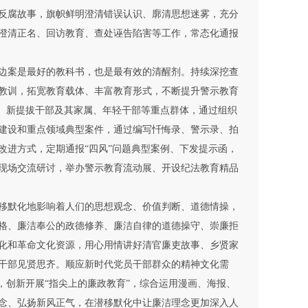
反腐故事，旗帜鲜明澄清错误认识、廓清思想迷雾，充分
澄清正名、回访教育、查处诬告陷害等工作，常态化通报
边案是最好的教科书，也是最有效的清醒剂。持续深挖查
教训，拓宽教育载体、丰富教育形式，不断提升警示教育
”、新提拔干部及其家属、年轻干部等重点群体，通过组织
建设和重点领域典型案件，通过编写忏悔录、警示录、拍
改进方式，定期通报“四风”问题典型案例、下发提示函，
现场交流研讨，举办警示教育流动展、开设纪法教育精品
移默化地影响着人们的思想观念、价值判断、道德情操，
格、廉洁奉公的政德修养、廉洁自律的道德操守、崇廉拒
化和革命文化资源，用心用情讲好清官廉吏故事、乡贤家
干部见贤思齐。顺应新时代党员干部群众的精神文化需
，创新开展“指尖上的廉政教育”，综合运用漫画、海报、
念、弘扬新风正气，在潜移默化中让廉洁理念更加深入人