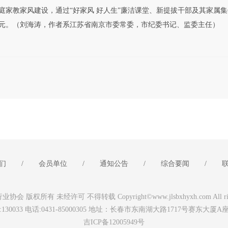
庭家教家风建设，通过“好家风 好人生”廉洁课堂、新提拔干部及其家属
元。（刘海涛，作者系江苏省南京市委常委，市纪委书记、监委主任）
们
/
会员单位
/
通知公告
/
综合要闻
/
 版权所有 未经许可 不得转载 Copyright©www.jlsbxhyxh.com All rights
:130033 电话:0431-85000305 地址：长春市东南湖大路1717号赛东大厦A
吉ICP备12005949号