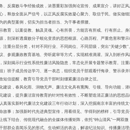
务、反腐败斗争经验成效，浓墨重彩加强舆论宣传、成果宣介，讲好正风
心，释放全面从严信号，以正风反腐实效凝心聚力、取信于民。做实做细
为的典型案例，切实为担当者担当、为干事者撑腰。
教育，以案促教、触及灵魂。心有所畏，方能言有所戒、行有所止。身
源，剖深析透腐败分子蜕化变质的思想根源、心路历程、严重危害和警示
。注重分层分类，针对不同行业、不同岗位、不同层级，突出“关键少数
议、参观廉政教育基地、旁听庭审等方式，实现精准滴灌。深入剖析作风
，深刻揭示行业性系统性廉洁风险隐患，常态化开展专题警示教育。注重
组）班子成员传达学习、逐一表态，组织党员干部观看忏悔录、警示录并
政短信提醒，教育引导党员干部时刻绷紧廉洁自律之弦。
建设，春风化雨、润物无声。廉洁文化具有熏陶、引领、导向功能，潜
元建设，提升廉洁宣传教育的针对性有效性，不断塑造清正廉洁的思想品
认真落实新时代廉洁文化建设三年行动计划，深入挖掘南京丰富的传统文
命故事；加强新时代先进典型宣传，用看得见、学得到的榜样，引导党员
上线下结合、传统现代融合的全媒体传播矩阵，依托“钟山清风”一网双微
干部群众喜闻乐见的形式、生动鲜活的表达，解读纪法知识、传播廉洁理