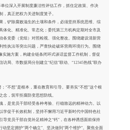
等单位深入开展制度廉洁性评估工作，抓住定政策、作决
制，真正把权力关进制度笼子。
果，铲除腐败滋生的土壤和条件，必须坚持系统思维、综
具体化、精准化、常态化；委托第三方机构定期对全市及
动各党委（党组）对照检视、强化整改。围绕建设清新营
利性执法等突出问题，严查快处破坏营商环境行为。围绕
画像实施方案，构建全链条闭环式谈话监督工作机制，督促
、市数据局分别建立“纪信”联动、“12345热线”联办
；“不想”是根本，重在教育和引导。要夯实“不想”这个根
之念，筑牢拒腐防变思想防线。
魂，是党员干部经受各种考验、行稳致远的精神动力。以
以学促干长效机制，坚持不懈用习近平新时代中国特色社
引导党员干部自觉补足精神之“钙”，在各种诱惑面前保持
动坚定拥护“两个确立”、坚决做到“两个维护”。聚焦全面