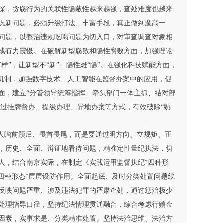
深，贪腐行为的关联性隐蔽性越来越强，查处难度也越来
况新问题，必须升级打法、丰富手段，真正做到魔高一
问题，以整治违规吃喝问题为切入口，对审查调查对象相
成有力震慑。在破解新型腐败和隐性腐败方面，加强理论
”，让新型不“新”、隐性难“隐”。在强化科技赋能方面，
养机制，加强数字技术、人工智能在监督办案中的应用，促
面，建立“分管领导统筹指挥、牵头部门一体主抓、结对部
通过挂牌督办、提级办理、异地办案等方式，有效破除“熟
人瞻前顾后、畏首畏尾，而是要通过明方向、立规矩、正
，历史、全面、辩证地看待问题，精准定性量纪执法，切
人，结合南京实际，在制定《实践运用监督执纪“四种形
四种形态”层层设防作用。全面起底、及时分类处置问题线
反映问题严重、涉及违法犯罪的严肃查处，通过惩治极少
处理指导口径，坚持纪法情理贯通融合，综合考虑行贿金
因素，实事求是、分类精准处置。坚持法治思维、法治方