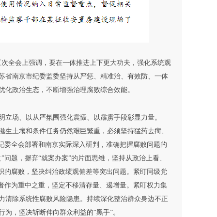
五次全会上强调，要在一体推进上下更大功夫，强化系统观
苏省南京市纪委监委坚持从严惩、精准治、有效防、一体
优化政治生态，不断增强治理腐败综合效能。
明立场、以从严氛围强化震慑、以霹雳手段彰显力量。
滋生土壤和条件任务仍然艰巨繁重，必须坚持猛药去疴、
央纪委全会部署和南京实际深入研判，准确把握腐败问题的
”问题，摒弃“就案办案”的片面思维，坚持从政治上看、
交织的腐败，坚决纠治政绩观偏差等突出问题。紧盯同级党
为者作为重中之重，坚定不移清存量、遏增量。紧盯权力集
力清除系统性腐败风险隐患。持续深化整治群众身边不正
为，坚决斩断伸向群众利益的“黑手”。