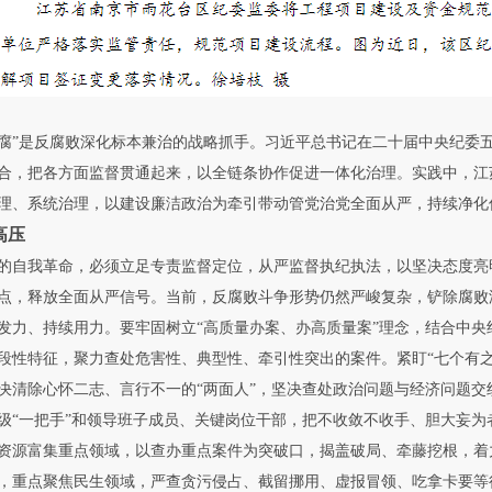
腐”是反腐败深化标本兼治的战略抓手。习近平总书记在二十届中央纪委
合，把各方面监督贯通起来，以全链条协作促进一体化治理。实践中，江
理、系统治理，以建设廉洁政治为牵引带动管党治党全面从严，持续净化
高压
自我革命，必须立足专责监督定位，从严监督执纪执法，以坚决态度亮
，释放全面从严信号。当前，反腐败斗争形势仍然严峻复杂，铲除腐败
发力、持续用力。要牢固树立“高质量办案、办高质量案”理念，结合中
段性特征，聚力查处危害性、典型性、牵引性突出的案件。紧盯“七个有之
决清除心怀二志、言行不一的“两面人”，坚决查处政治问题与经济问题
级“一把手”和领导班子成员、关键岗位干部，把不收敛不收手、胆大妄
资源富集重点领域，以查办重点案件为突破口，揭盖破局、牵藤挖根，着
，重点聚焦民生领域，严查贪污侵占、截留挪用、虚报冒领、吃拿卡要等行