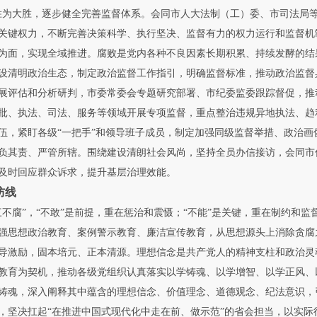
胜为大胜，逐步健全完善监督体系。会同市人大法制（工）委、市司法局
关键权力，不断完善决策科学、执行坚决、监督有力的权力运行和监督机
面，实现全域推进。腐败是党内各种不良因素长期积累、持续发酵的结
设清明政治生态，制定政治监督工作指引，明确监督标准，推动政治监督
展评估和分析研判，市委常委会专题研究部署、市纪委监委跟踪督促，推
批、执法、司法、服务等领域开展专项监督，重点整治违规异地执法、趋
伍，紧盯各级“一把手”和领导班子成员，制定加强同级监督举措、政治
负其责、严管所辖。围绕建设清朗社会风尚，坚持全员办信接访，会同市信访局
及时回应群众诉求，提升基层治理效能。
防线
腐”，“不敢”是前提，重在惩治和震慑；“不能”是关键，重在制约和监督
强思想政治教育、案例警示教育、廉洁宣传教育，从思想源头上消除贪腐
激励，固本培元、正本清源。理想信念是共产党人的精神支柱和政治灵
教育为契机，推动各级党组织认真落实以学铸魂、以学增智、以学正风、
铸魂，深入阐释其中蕴含的理想信念、价值理念、道德观念、纪法意识，
，坚决扛起“在推进中国式现代化中走在前、做示范”的省会担当，以实际行