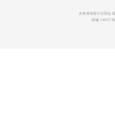
吉林省保险行业协会 版权所有 未
邮编:130033