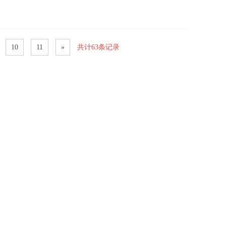
10
11
»
共计63条记录