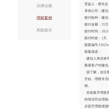
受益人：蔡先生
法律法规
承保公司：建信
理赔案例
赔付险种：建信
赔付金额：35万
风险提示
赔付时间：2023.1
赔付时效：1天
赔案编号:I2023xx
赔案描述：
建信人寿吉林市
载着客户对建信
据了解，这位客
开始，理赔专员
绪。
在收集齐理赔资
的情况符合理赔
步提升理赔便捷