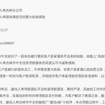
人寿吉林分公司
人寿团体康悦无忧重大疾病保险
2.27
xx008047
中支收到了一面来自建行重疾客户及家属亲手送来的锦旗，锦旗上“高效理
人寿吉林市中支优质理赔服务的高度认可与诚挚感谢。
户是建行的退休员工，不幸罹患重大疾病。在客户及家属心急如焚之际
便第一时间与客户取得联系，详细指导客户准备理赔所需的各项资料，以
料后，建信人寿理赔团队开启快速理赔通道，秉持严谨、高效的工作作
条件后，在最短的时间内将理赔款支付到账，为客户解决了燃眉之急，极
性，建信人寿吉林市中支积极推广“建信e赔”小程序，本次理赔过程中，